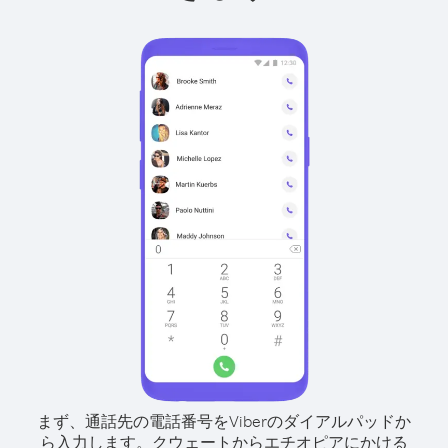
まず、通話先の電話番号をViberのダイアルパッドか
ら入力します。
クウェートからエチオピアにかける