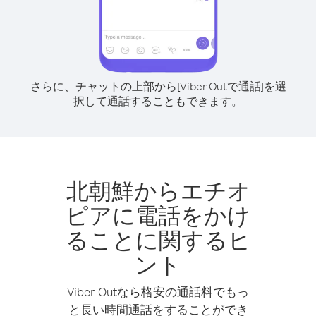
さらに、チャットの上部から[Viber Outで通話]を選
択して通話することもできます。
北朝鮮からエチオ
ピアに電話をかけ
ることに関するヒ
ント
Viber Outなら格安の通話料でもっ
と長い時間通話をすることができ