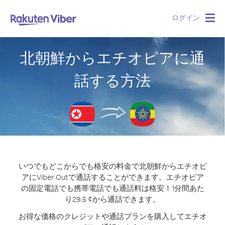
ログイン
Togg
navig
北朝鮮からエチオピアに通
話する方法
いつでもどこからでも格安の料金で北朝鮮からエチオピ
アにViber Outで通話することができます。
エチオピア
の固定電話でも携帯電話でも通話料は格安！1分間あた
り29.5 ¢から通話できます。
お得な価格のクレジットや通話プランを購入してエチオ