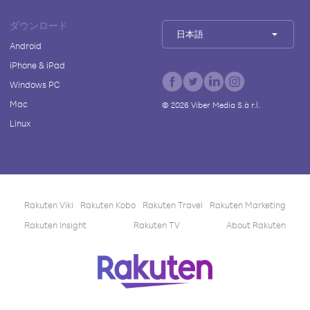
ダウンロード
日本語
Android
iPhone & iPad
Windows PC
Mac
©
2026
Viber Media S.à r.l.
Linux
Rakuten Viki
Rakuten Kobo
Rakuten Travel
Rakuten Marketing
Rakuten Insight
Rakuten TV
About Rakuten