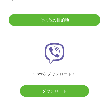
その他の目的地
Viberをダウンロード！
ダウンロード