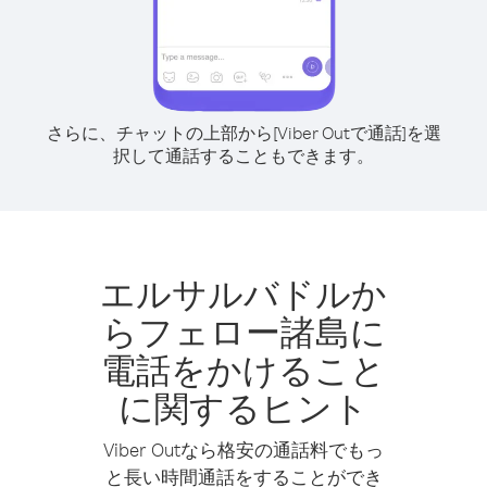
さらに、チャットの上部から[Viber Outで通話]を選
択して通話することもできます。
エルサルバドルか
らフェロー諸島に
電話をかけること
に関するヒント
Viber Outなら格安の通話料でもっ
と長い時間通話をすることができ