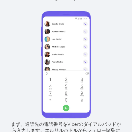
まず、通話先の電話番号をViberのダイアルパッドか
ら入力します。
エルサルバドルからフェロー諸島に