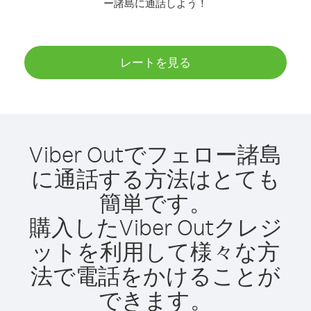
ー諸島に通話しよう！
レートを見る
Viber Outでフェロー諸島
に通話する方法はとても
簡単です。
購入したViber Outクレジ
ットを利用して様々な方
法で電話をかけることが
できます。