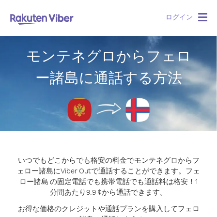
ログイン
Togg
navig
モンテネグロからフェロ
ー諸島に通話する方法
いつでもどこからでも格安の料金でモンテネグロからフ
ェロー諸島にViber Outで通話することができます。
フェ
ロー諸島 の固定電話でも携帯電話でも通話料は格安！1
分間あたり9.9 ¢から通話できます。
お得な価格のクレジットや通話プランを購入してフェロ