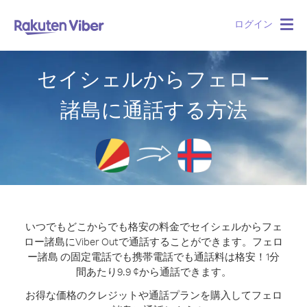
ログイン
Togg
navig
セイシェルからフェロー
諸島に通話する方法
いつでもどこからでも格安の料金でセイシェルからフェ
ロー諸島にViber Outで通話することができます。
フェロ
ー諸島 の固定電話でも携帯電話でも通話料は格安！1分
間あたり9.9 ¢から通話できます。
お得な価格のクレジットや通話プランを購入してフェロ