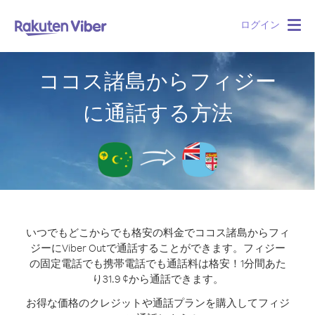
ログイン
Togg
navig
ココス諸島からフィジー
に通話する方法
いつでもどこからでも格安の料金でココス諸島からフィ
ジーにViber Outで通話することができます。
フィジー
の固定電話でも携帯電話でも通話料は格安！1分間あた
り31.9 ¢から通話できます。
お得な価格のクレジットや通話プランを購入してフィジ