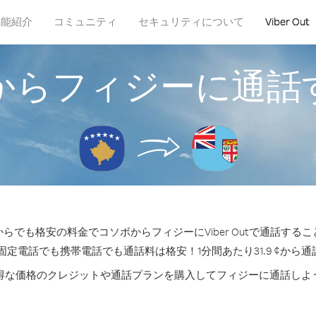
機能紹介
コミュニティ
セキュリティについて
Viber Out
からフィジーに通話
らでも格安の料金でコソボからフィジーにViber Outで通話する
固定電話でも携帯電話でも通話料は格安！1分間あたり31.9 ¢から
得な価格のクレジットや通話プランを購入してフィジーに通話しよ