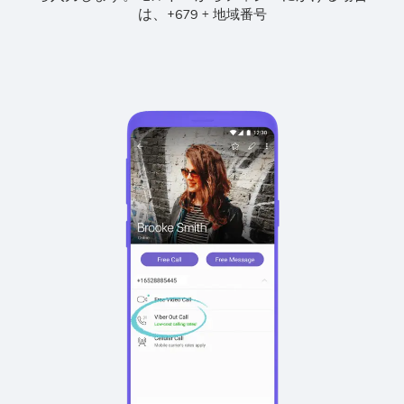
は、
+
+
679
地域番号