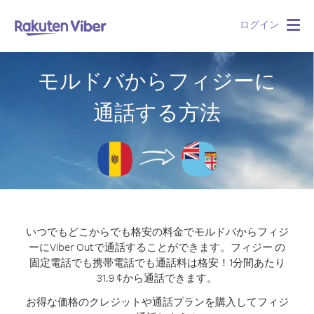
ログイン
Togg
navig
モルドバからフィジーに
通話する方法
いつでもどこからでも格安の料金でモルドバからフィジ
ーにViber Outで通話することができます。
フィジー の
固定電話でも携帯電話でも通話料は格安！1分間あたり
31.9 ¢から通話できます。
お得な価格のクレジットや通話プランを購入してフィジ