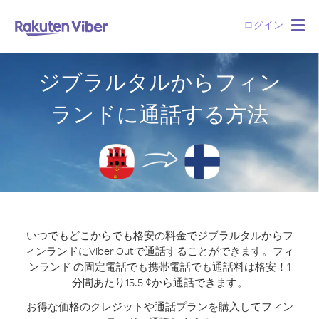
ログイン
Togg
navig
ジブラルタルからフィン
ランドに通話する方法
いつでもどこからでも格安の料金でジブラルタルからフ
ィンランドにViber Outで通話することができます。
フィ
ンランド の固定電話でも携帯電話でも通話料は格安！1
分間あたり15.5 ¢から通話できます。
お得な価格のクレジットや通話プランを購入してフィン