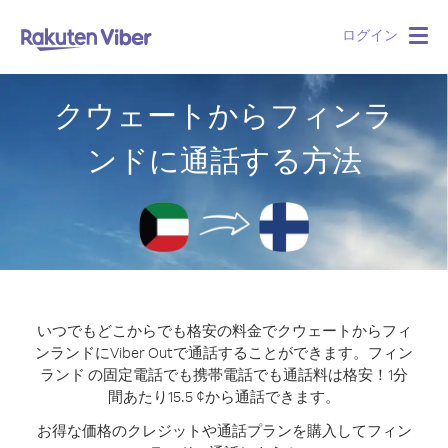
ログイン
Togg
navig
クウェートからフィンラ
ンドに通話する方法
いつでもどこからでも格安の料金でクウェートからフィ
ンランドにViber Outで通話することができます。
フィン
ランド の固定電話でも携帯電話でも通話料は格安！1分
間あたり15.5 ¢から通話できます。
お得な価格のクレジットや通話プランを購入してフィン