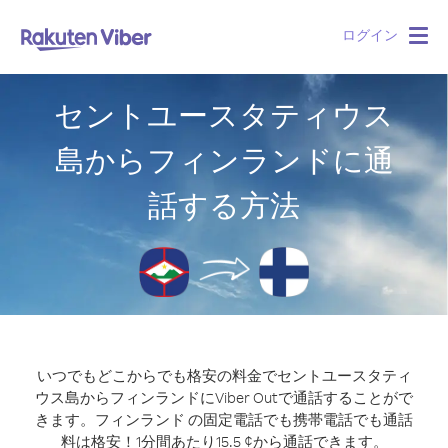
ログイン
Togg
navig
セントユースタティウス
島からフィンランドに通
話する方法
いつでもどこからでも格安の料金でセントユースタティ
ウス島からフィンランドにViber Outで通話することがで
きます。
フィンランド の固定電話でも携帯電話でも通話
料は格安！1分間あたり15.5 ¢から通話できます。