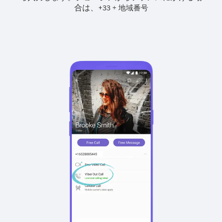
合は、
+
+
33
地域番号