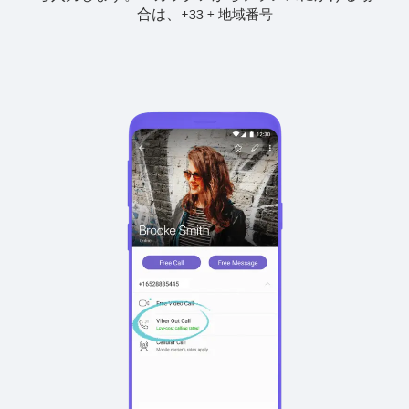
合は、
+
+
33
地域番号