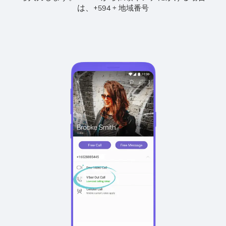
は、
+
+
594
地域番号