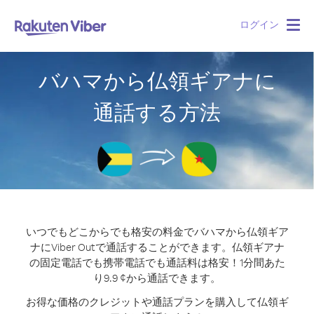
ログイン
Togg
navig
バハマから仏領ギアナに
通話する方法
いつでもどこからでも格安の料金でバハマから仏領ギア
ナにViber Outで通話することができます。
仏領ギアナ
の固定電話でも携帯電話でも通話料は格安！1分間あた
り9.9 ¢から通話できます。
お得な価格のクレジットや通話プランを購入して仏領ギ