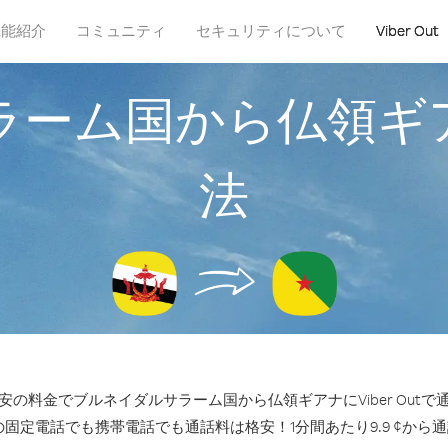
機能紹介
コミュニティ
セキュリティについて
Viber Out
ラーム国から仏領ギ
法
の料金でブルネイダルサラーム国から仏領ギアナにViber Out
の固定電話でも携帯電話でも通話料は格安！1分間あたり9.9 ¢から