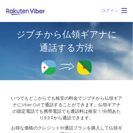
ログイン
Togg
navig
ジブチから仏領ギアナに
通話する方法
いつでもどこからでも格安の料金でジブチから仏領ギア
ナにViber Outで通話することができます。
仏領ギアナ
の固定電話でも携帯電話でも通話料は格安！1分間あた
り9.9 ¢から通話できます。
お得な価格のクレジットや通話プランを購入して仏領ギ