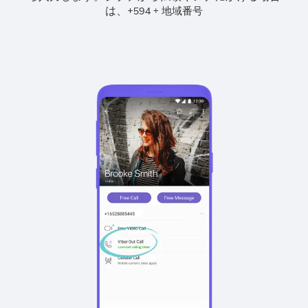
は、
+
+
594
地域番号