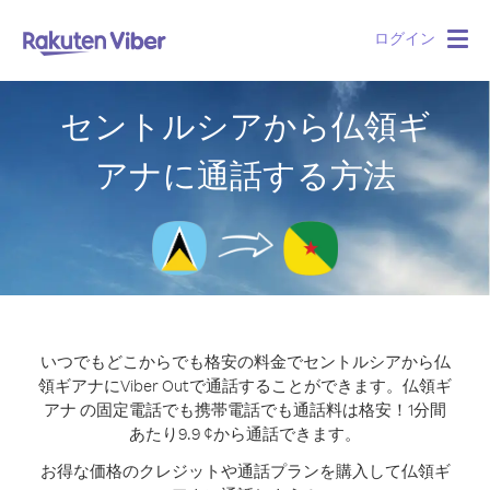
ログイン
Togg
navig
セントルシアから仏領ギ
アナに通話する方法
いつでもどこからでも格安の料金でセントルシアから仏
領ギアナにViber Outで通話することができます。
仏領ギ
アナ の固定電話でも携帯電話でも通話料は格安！1分間
あたり9.9 ¢から通話できます。
お得な価格のクレジットや通話プランを購入して仏領ギ