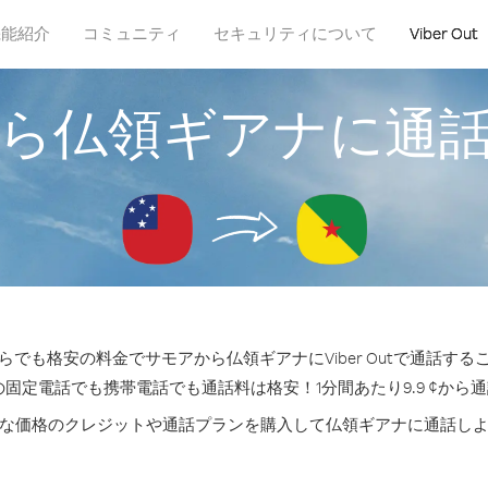
機能紹介
コミュニティ
セキュリティについて
Viber Out
ら仏領ギアナに通
らでも格安の料金でサモアから仏領ギアナにViber Outで通話する
の固定電話でも携帯電話でも通話料は格安！1分間あたり9.9 ¢から
な価格のクレジットや通話プランを購入して仏領ギアナに通話し