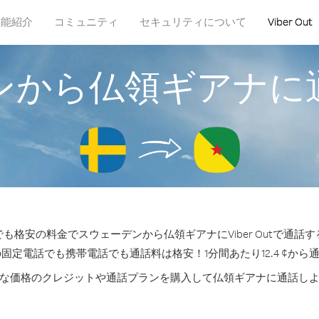
機能紹介
コミュニティ
セキュリティについて
Viber Out
ンから仏領ギアナに
も格安の料金でスウェーデンから仏領ギアナにViber Outで通話
の固定電話でも携帯電話でも通話料は格安！1分間あたり12.4 ¢から
な価格のクレジットや通話プランを購入して仏領ギアナに通話し