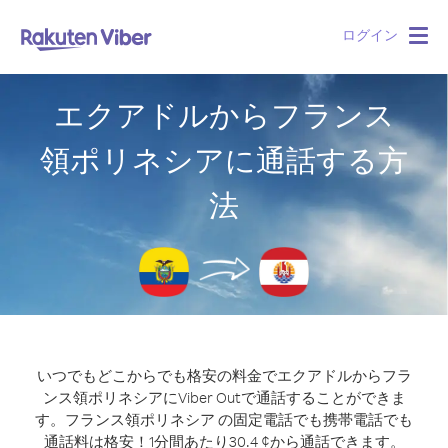
ログイン
Togg
navig
エクアドルからフランス
領ポリネシアに通話する方
法
いつでもどこからでも格安の料金でエクアドルからフラ
ンス領ポリネシアにViber Outで通話することができま
す。
フランス領ポリネシア の固定電話でも携帯電話でも
通話料は格安！1分間あたり30.4 ¢から通話できます。