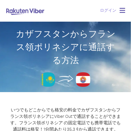
ログイン
Togg
navig
カザフスタンからフラン
ス領ポリネシアに通話す
る方法
いつでもどこからでも格安の料金でカザフスタンからフ
ランス領ポリネシアにViber Outで通話することができま
す。
フランス領ポリネシア の固定電話でも携帯電話でも
通話料は格安！1分間あたり35.3 ¢から通話できます。