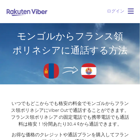
ログイン
Togg
navig
モンゴルからフランス領
ポリネシアに通話する方法
いつでもどこからでも格安の料金でモンゴルからフラン
ス領ポリネシアにViber Outで通話することができます。
フランス領ポリネシア の固定電話でも携帯電話でも通話
料は格安！1分間あたり30.4 ¢から通話できます。
お得な価格のクレジットや通話プランを購入してフラン