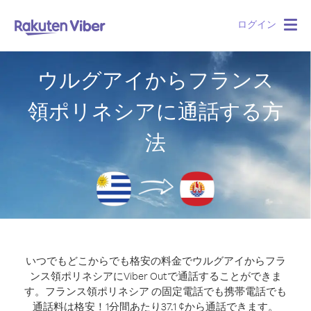
ログイン
Togg
navig
ウルグアイからフランス
領ポリネシアに通話する方
法
いつでもどこからでも格安の料金でウルグアイからフラ
ンス領ポリネシアにViber Outで通話することができま
す。
フランス領ポリネシア の固定電話でも携帯電話でも
通話料は格安！1分間あたり37.1 ¢から通話できます。