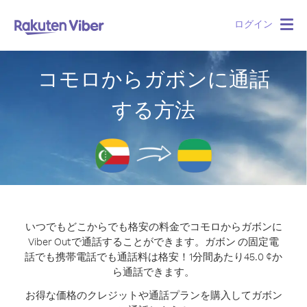
ログイン
Togg
navig
コモロからガボンに通話
する方法
いつでもどこからでも格安の料金でコモロからガボンに
Viber Outで通話することができます。
ガボン の固定電
話でも携帯電話でも通話料は格安！1分間あたり45.0 ¢か
ら通話できます。
お得な価格のクレジットや通話プランを購入してガボン