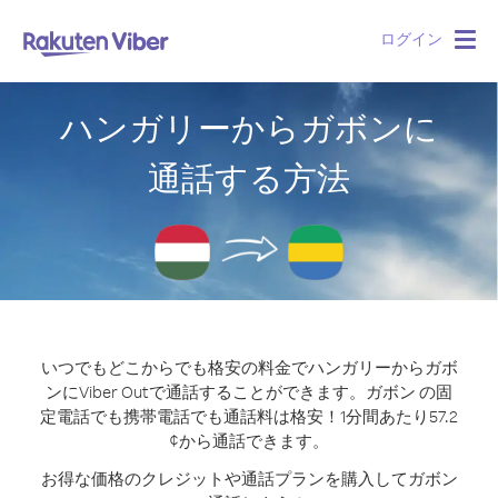
ログイン
Togg
navig
ハンガリーからガボンに
通話する方法
いつでもどこからでも格安の料金でハンガリーからガボ
ンにViber Outで通話することができます。
ガボン の固
定電話でも携帯電話でも通話料は格安！1分間あたり57.2
¢から通話できます。
お得な価格のクレジットや通話プランを購入してガボン