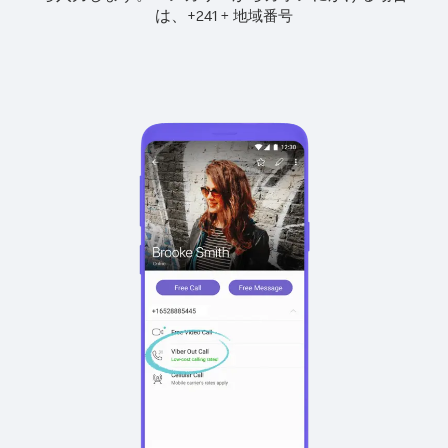
は、
+
+
241
地域番号