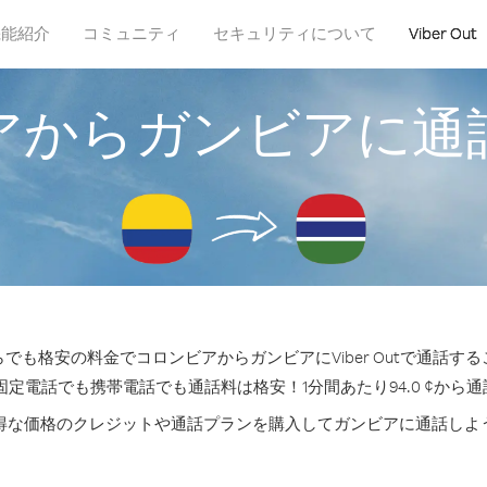
機能紹介
コミュニティ
セキュリティについて
Viber Out
アからガンビアに通
でも格安の料金でコロンビアからガンビアにViber Outで通話す
固定電話でも携帯電話でも通話料は格安！1分間あたり94.0 ¢から
得な価格のクレジットや通話プランを購入してガンビアに通話しよ