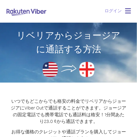
ログイン
Togg
navig
リベリアからジョージア
に通話する方法
いつでもどこからでも格安の料金でリベリアからジョー
ジアにViber Outで通話することができます。
ジョージア
の固定電話でも携帯電話でも通話料は格安！1分間あた
り23.0 ¢から通話できます。
お得な価格のクレジットや通話プランを購入してジョー