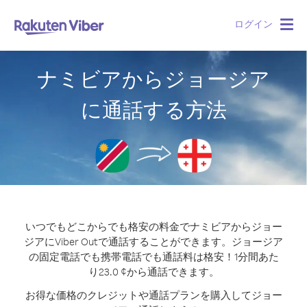
ログイン
Togg
navig
ナミビアからジョージア
に通話する方法
いつでもどこからでも格安の料金でナミビアからジョー
ジアにViber Outで通話することができます。
ジョージア
の固定電話でも携帯電話でも通話料は格安！1分間あた
り23.0 ¢から通話できます。
お得な価格のクレジットや通話プランを購入してジョー