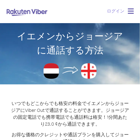
ログイン
Togg
navig
イエメンからジョージア
に通話する方法
いつでもどこからでも格安の料金でイエメンからジョー
ジアにViber Outで通話することができます。
ジョージア
の固定電話でも携帯電話でも通話料は格安！1分間あた
り23.0 ¢から通話できます。
お得な価格のクレジットや通話プランを購入してジョー