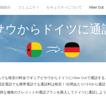
機能紹介
コミュニティ
セキュリティについて
Viber Out
サウからドイツに通
でも格安の料金でギニアビサウからドイツにViber Outで通話す
固定電話でも携帯電話でも通話料は格安！1分間あたり1.9 ¢から通
得な価格のクレジットや通話プランを購入してドイツに通話しよ