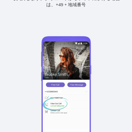
は、
+
+
49
地域番号