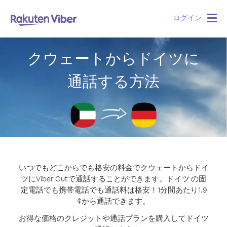
ログイン
Togg
navig
クウェートからドイツに
通話する方法
いつでもどこからでも格安の料金でクウェートからドイ
ツにViber Outで通話することができます。
ドイツ の固
定電話でも携帯電話でも通話料は格安！1分間あたり1.9
¢から通話できます。
お得な価格のクレジットや通話プランを購入してドイツ