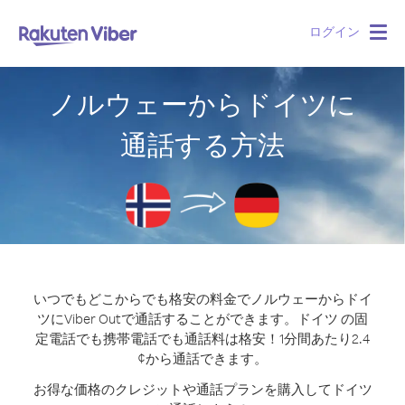
ログイン
Togg
navig
ノルウェーからドイツに
通話する方法
いつでもどこからでも格安の料金でノルウェーからドイ
ツにViber Outで通話することができます。
ドイツ の固
定電話でも携帯電話でも通話料は格安！1分間あたり2.4
¢から通話できます。
お得な価格のクレジットや通話プランを購入してドイツ