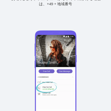
は、
+
+
49
地域番号