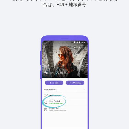
合は、
+
+
49
地域番号