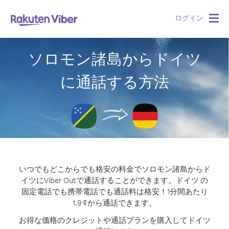
ログイン
Togg
navig
ソロモン諸島からドイツ
に通話する方法
いつでもどこからでも格安の料金でソロモン諸島からド
イツにViber Outで通話することができます。
ドイツ の
固定電話でも携帯電話でも通話料は格安！1分間あたり
1.9 ¢から通話できます。
お得な価格のクレジットや通話プランを購入してドイツ