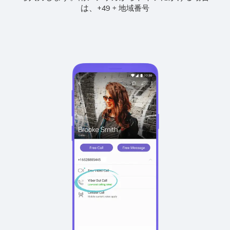
は、
+
+
49
地域番号