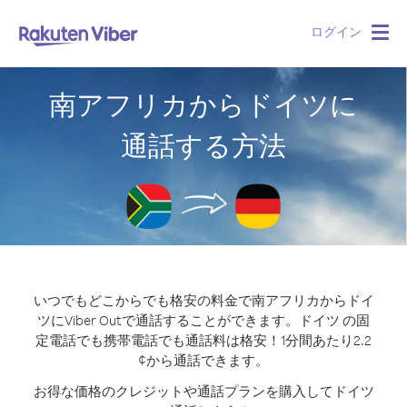
ログイン
Togg
navig
南アフリカからドイツに
通話する方法
いつでもどこからでも格安の料金で南アフリカからドイ
ツにViber Outで通話することができます。
ドイツ の固
定電話でも携帯電話でも通話料は格安！1分間あたり2.2
¢から通話できます。
お得な価格のクレジットや通話プランを購入してドイツ