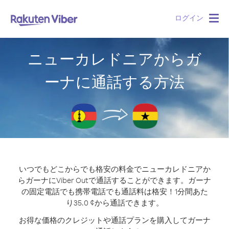
ログイン
Togg
navig
ニューカレドニアからガ
ーナに通話する方法
いつでもどこからでも格安の料金でニューカレドニアか
らガーナにViber Outで通話することができます。
ガーナ
の固定電話でも携帯電話でも通話料は格安！1分間あた
り35.0 ¢から通話できます。
お得な価格のクレジットや通話プランを購入してガーナ