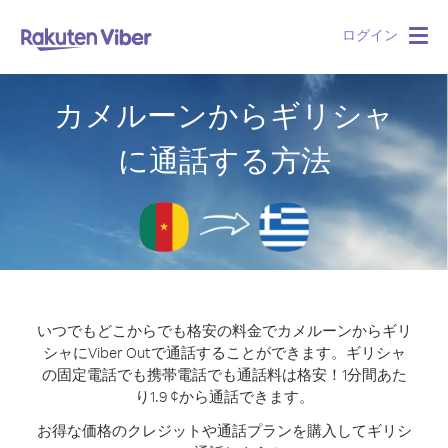
ログイン
Togg
navig
カメルーンからギリシャ
に通話する方法
いつでもどこからでも格安の料金でカメルーンからギリ
シャにViber Outで通話することができます。
ギリシャ
の固定電話でも携帯電話でも通話料は格安！1分間あた
り1.9 ¢から通話できます。
お得な価格のクレジットや通話プランを購入してギリシ