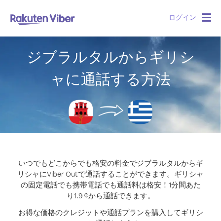
ログイン
Togg
navig
ジブラルタルからギリシ
ャに通話する方法
いつでもどこからでも格安の料金でジブラルタルからギ
リシャにViber Outで通話することができます。
ギリシャ
の固定電話でも携帯電話でも通話料は格安！1分間あた
り1.9 ¢から通話できます。
お得な価格のクレジットや通話プランを購入してギリシ