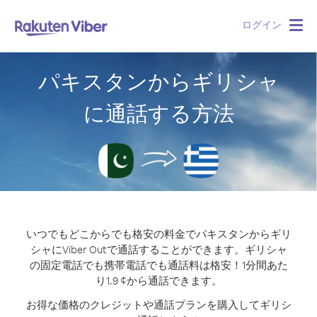
ログイン
Togg
navig
パキスタンからギリシャ
に通話する方法
いつでもどこからでも格安の料金でパキスタンからギリ
シャにViber Outで通話することができます。
ギリシャ
の固定電話でも携帯電話でも通話料は格安！1分間あた
り1.9 ¢から通話できます。
お得な価格のクレジットや通話プランを購入してギリシ