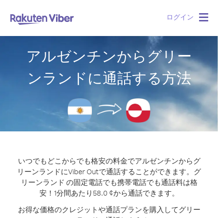
ログイン
Togg
navig
アルゼンチンからグリー
ンランドに通話する方法
いつでもどこからでも格安の料金でアルゼンチンからグ
リーンランドにViber Outで通話することができます。
グ
リーンランド の固定電話でも携帯電話でも通話料は格
安！1分間あたり58.0 ¢から通話できます。
お得な価格のクレジットや通話プランを購入してグリー