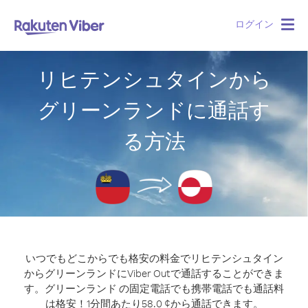
ログイン
Togg
navig
リヒテンシュタインから
グリーンランドに通話す
る方法
いつでもどこからでも格安の料金でリヒテンシュタイン
からグリーンランドにViber Outで通話することができま
す。
グリーンランド の固定電話でも携帯電話でも通話料
は格安！1分間あたり58.0 ¢から通話できます。