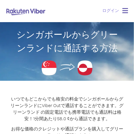
ログイン
Togg
navig
シンガポールからグリー
ンランドに通話する方法
いつでもどこからでも格安の料金でシンガポールからグ
リーンランドにViber Outで通話することができます。
グ
リーンランド の固定電話でも携帯電話でも通話料は格
安！1分間あたり58.0 ¢から通話できます。
お得な価格のクレジットや通話プランを購入してグリー