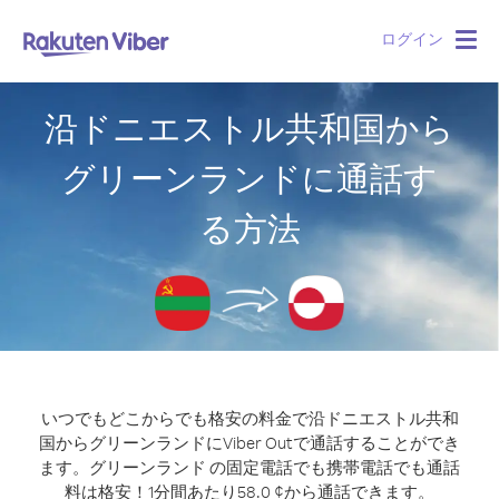
ログイン
Togg
navig
沿ドニエストル共和国から
グリーンランドに通話す
る方法
いつでもどこからでも格安の料金で沿ドニエストル共和
国からグリーンランドにViber Outで通話することができ
ます。
グリーンランド の固定電話でも携帯電話でも通話
料は格安！1分間あたり58.0 ¢から通話できます。