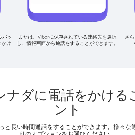
ルパッ
または、Viberに保存されている連絡先を選択
さら
にかけ
し、情報画面から通話をすることができます。
レナダに電話をかける
ント
話料でもっと長い時間通話をすることができます。様々
りのオプションをお選びください。