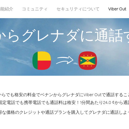
機能紹介
コミュニティ
セキュリティについて
Viber Out
からグレナダに通話
らでも格安の料金でベナンからグレナダにViber Outで通話する
固定電話でも携帯電話でも通話料は格安！1分間あたり24.0 ¢から
得な価格のクレジットや通話プランを購入してグレナダに通話しよ