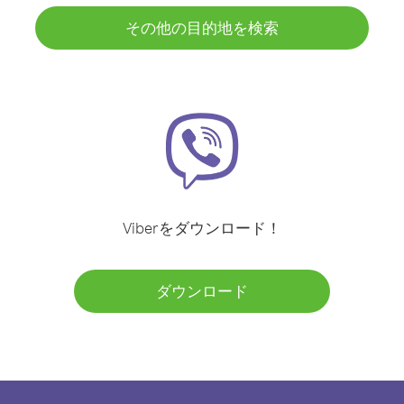
その他の目的地を検索
Viberをダウンロード！
ダウンロード