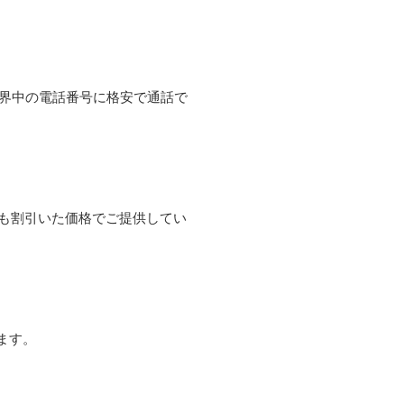
て世界中の電話番号に格安で通話で
よりも割引いた価格でご提供してい
ます。