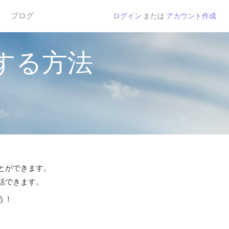
ブログ
ログイン
または
アカウント作成
する方法
ことができます。
通話できます。
う！