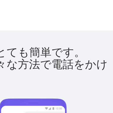
法はとても簡単です。
て様々な方法で電話をかけ