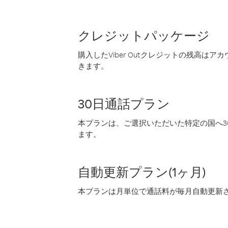
クレジットパッケージ
購入したViber Outクレジットの残高は
きます。
30日通話プラン
本プランは、ご選択いただいた特定の国へ30
ます。
自動更新プラン(1ヶ月)
本プランは月単位で通話料が毎月自動更新され