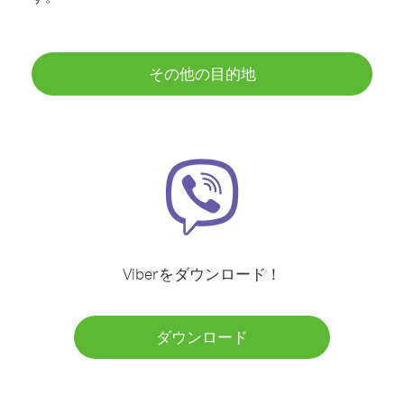
その他の目的地
Viberをダウンロード！
ダウンロード