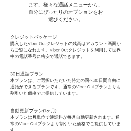
ます。様々な通話メニューから、
自分にぴったりのオプションをお
選びください。
クレジットパッケージ
購入したViber Outクレジットの残高はアカウント画面か
らご覧になれます。Viber Outクレジットを利用して世界
中の電話番号に格安で通話できます。
30日通話プラン
本プランは、ご選択いただいた特定の国へ30日間自由に
通話ができるプランです。通常のViber Outプランよりも
割引いた価格でご提供しています。
自動更新プラン(1ヶ月)
本プランは月単位で通話料が毎月自動更新されます。通
常のViber Outプランより割引いた価格でご提供していま
す。