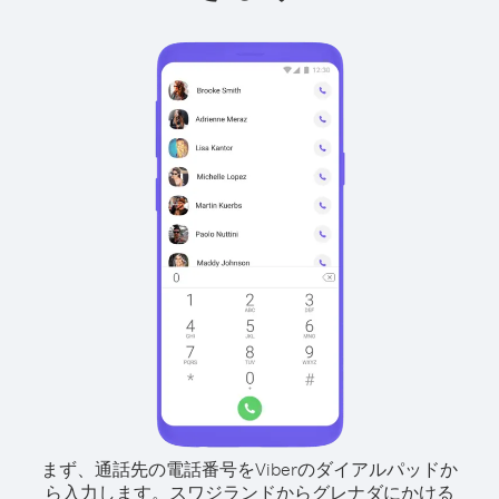
まず、通話先の電話番号をViberのダイアルパッドか
ら入力します。
スワジランドからグレナダにかける