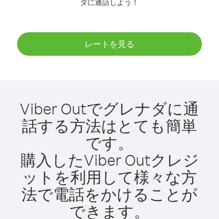
ダに通話しよう！
レートを見る
Viber Outでグレナダに通
話する方法はとても簡単
です。
購入したViber Outクレジ
ットを利用して様々な方
法で電話をかけることが
できます。