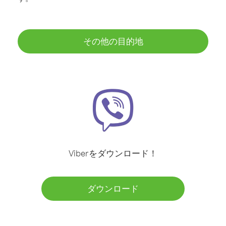
その他の目的地
Viberをダウンロード！
ダウンロード