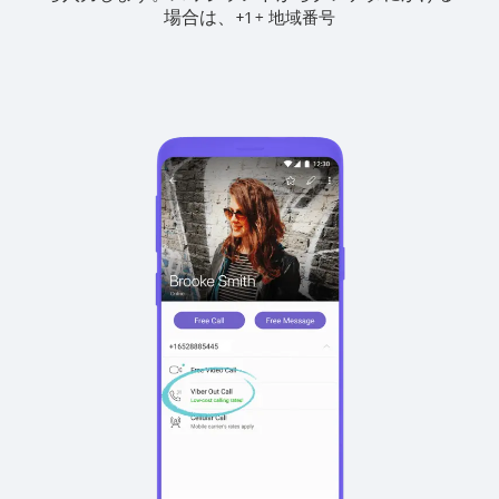
場合は、
+
+
1
地域番号