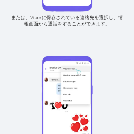
または、Viberに保存されている連絡先を選択し、情
報画面から通話をすることができます。