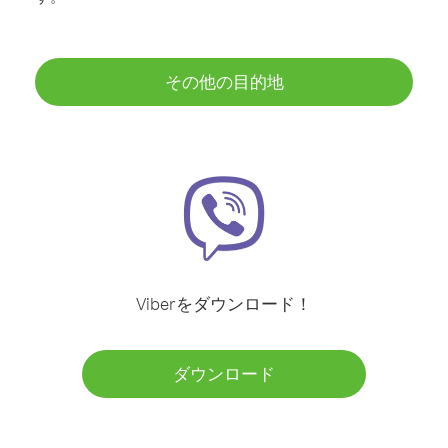
その他の目的地
Viberをダウンロード！
ダウンロード