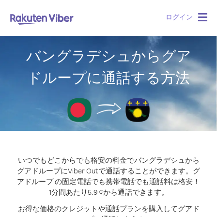
ログイン
Togg
navig
バングラデシュからグア
ドループに通話する方法
いつでもどこからでも格安の料金でバングラデシュから
グアドループにViber Outで通話することができます。
グ
アドループ の固定電話でも携帯電話でも通話料は格安！
1分間あたり5.9 ¢から通話できます。
お得な価格のクレジットや通話プランを購入してグアド