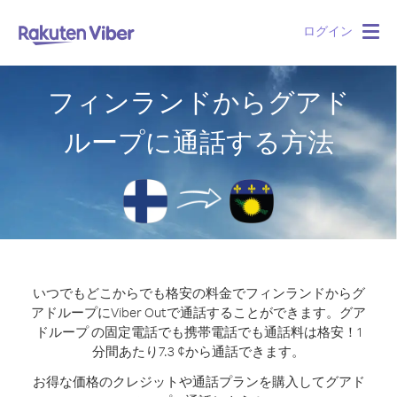
ログイン
Togg
navig
フィンランドからグアド
ループに通話する方法
いつでもどこからでも格安の料金でフィンランドからグ
アドループにViber Outで通話することができます。
グア
ドループ の固定電話でも携帯電話でも通話料は格安！1
分間あたり7.3 ¢から通話できます。
お得な価格のクレジットや通話プランを購入してグアド