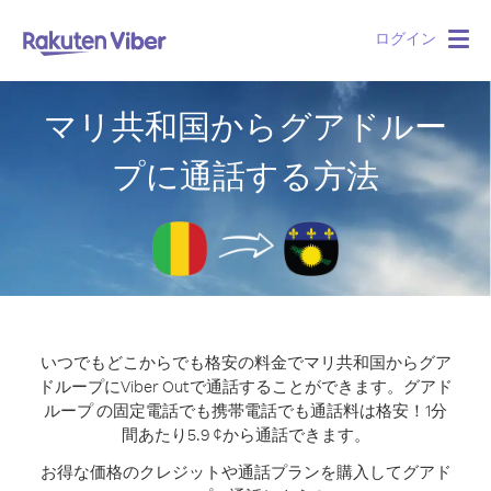
ログイン
Togg
navig
マリ共和国からグアドルー
プに通話する方法
いつでもどこからでも格安の料金でマリ共和国からグア
ドループにViber Outで通話することができます。
グアド
ループ の固定電話でも携帯電話でも通話料は格安！1分
間あたり5.9 ¢から通話できます。
お得な価格のクレジットや通話プランを購入してグアド